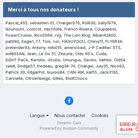
Merci à tous nos donateurs !
Pascal_455
sebastien 01
Charger976
Rol630
Sally1979
Nounours
comcot
Vachfolle
French Riviera
Coupdebol
PowerCruiser
RicoSS69
rvg
The Lion King
Alban42800
pat060
Eagle1_77
Tom
run
HAGUYGOU
Chevy11
FLYER34
pretender03
Antony
miki015
americoast
J-P Cadillac STS
exNISSAN
Jean
Le Go 51
Zitoune
Olds 60's
Cuda
EiGhT-PaCk
Kanotix
Jicube
Umungus
Gecko
Vaihlor
Old54
zekill
Dodge57
fredeau
greg38-74
Chargie
July35
Nico93
Patrick 30
EdgarPot
buxois84
CAN-AM
kat55
Jack3130
Cannelle
Citroenbeige
Gilles
EliottChoco
Langue
Nous contacter
Cookies
Dreams-Cars
Powered by Invision Community