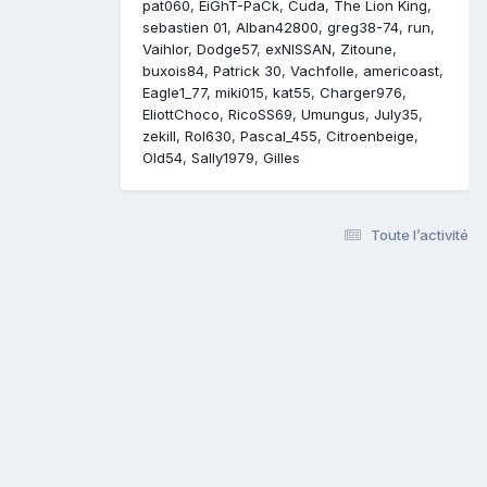
pat060
EiGhT-PaCk
Cuda
The Lion King
sebastien 01
Alban42800
greg38-74
run
Vaihlor
Dodge57
exNISSAN
Zitoune
buxois84
Patrick 30
Vachfolle
americoast
Eagle1_77
miki015
kat55
Charger976
EliottChoco
RicoSS69
Umungus
July35
zekill
Rol630
Pascal_455
Citroenbeige
Old54
Sally1979
Gilles
Toute l’activité