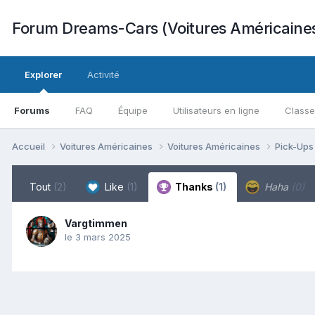
Forum Dreams-Cars (Voitures Américaine
Explorer
Activité
Forums
FAQ
Équipe
Utilisateurs en ligne
Class
Accueil
Voitures Américaines
Voitures Américaines
Pick-Up
Tout
(2)
Like
(1)
Thanks
(1)
Haha
(0)
Vargtimmen
le 3 mars 2025