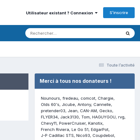
S’inscrire
Utilisateur existant ? Connexion
Toute l’activité
Merci à tous nos donateurs !
Nounours
fredeau
comcot
Chargie
Olds 60's
Jicube
Antony
Cannelle
pretender03
Jean
CAN-AM
Gecko
FLYER34
Jack3130
Tom
HAGUYGOU
rvg
Chevy11
PowerCruiser
Kanotix
French Riviera
Le Go 51
EdgarPot
J-P Cadillac STS
Nico93
Coupdebol