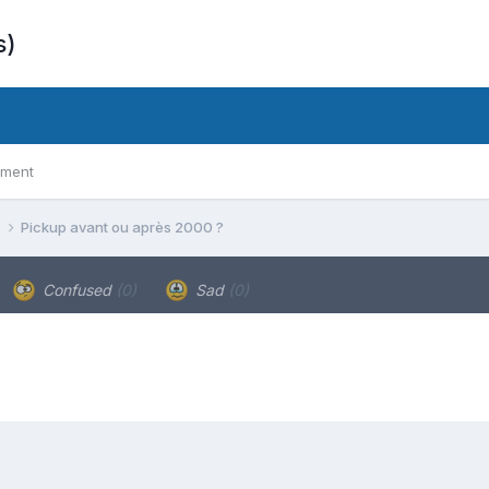
s)
ement
s
Pickup avant ou après 2000 ?
Confused
(0)
Sad
(0)