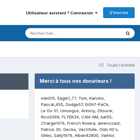
S’inscrire
Utilisateur existant ? Connexion
Toute l’activité
Merci à tous nos donateurs !
miki015
Eagle1_77
Tom
Kanotix
Pascal_455
Dodge57
EiGhT-PaCk
Le Go 51
Umungus
Antony
Zitoune
RicoSS69
FLYER34
CAN-AM
kat55
Charger976
French Riviera
americoast
Patrick 30
Gecko
Vachfolle
Olds 60's
Gilles
Sally1979
Alban42800
Vaihlor