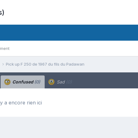
s)
ement
s
Pick up F 250 de 1967 du fils du Padawan
Confused
(0)
Sad
(0)
’y a encore rien ici