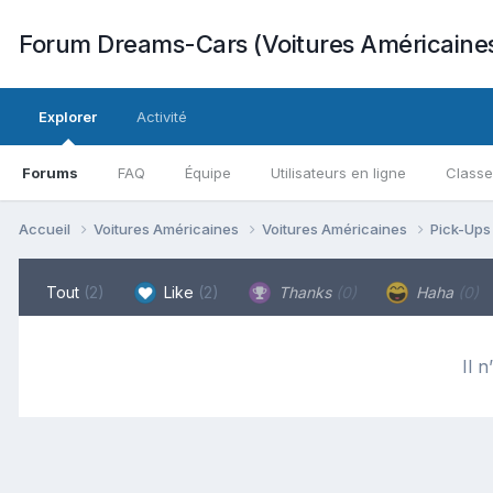
Forum Dreams-Cars (Voitures Américaine
Explorer
Activité
Forums
FAQ
Équipe
Utilisateurs en ligne
Class
Accueil
Voitures Américaines
Voitures Américaines
Pick-Up
Tout
(2)
Like
(2)
Thanks
(0)
Haha
(0)
Il n