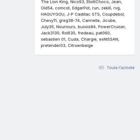
The Lion King
Nico93
EliottChoco
Jean
Old54
comcot
EdgarPot
run
zekill
rvg
HAGUYGOU
J-P Cadillac STS
Coupdebol
Chevy11
greg38-74
Cannelle
Jicube
July35
Nounours
buxois84
PowerCruiser
Jack3130
Rol630
fredeau
pat060
sebastien 01
Cuda
Chargie
exNISSAN
pretender03
Citroenbeige
Toute l’activité