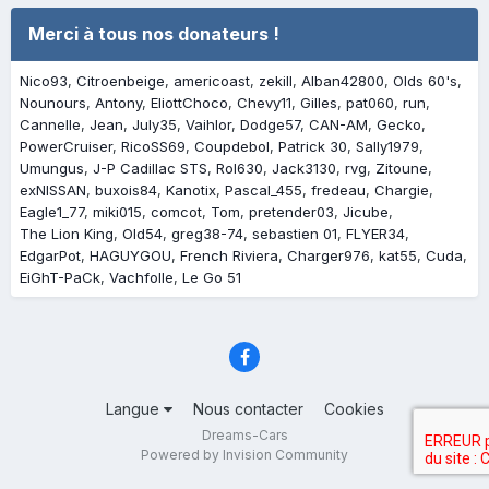
Merci à tous nos donateurs !
Nico93
Citroenbeige
americoast
zekill
Alban42800
Olds 60's
Nounours
Antony
EliottChoco
Chevy11
Gilles
pat060
run
Cannelle
Jean
July35
Vaihlor
Dodge57
CAN-AM
Gecko
PowerCruiser
RicoSS69
Coupdebol
Patrick 30
Sally1979
Umungus
J-P Cadillac STS
Rol630
Jack3130
rvg
Zitoune
exNISSAN
buxois84
Kanotix
Pascal_455
fredeau
Chargie
Eagle1_77
miki015
comcot
Tom
pretender03
Jicube
The Lion King
Old54
greg38-74
sebastien 01
FLYER34
EdgarPot
HAGUYGOU
French Riviera
Charger976
kat55
Cuda
EiGhT-PaCk
Vachfolle
Le Go 51
Langue
Nous contacter
Cookies
Dreams-Cars
Powered by Invision Community