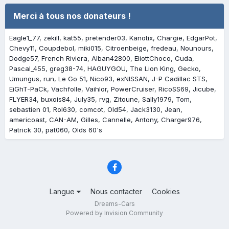
Merci à tous nos donateurs !
Eagle1_77
zekill
kat55
pretender03
Kanotix
Chargie
EdgarPot
Chevy11
Coupdebol
miki015
Citroenbeige
fredeau
Nounours
Dodge57
French Riviera
Alban42800
EliottChoco
Cuda
Pascal_455
greg38-74
HAGUYGOU
The Lion King
Gecko
Umungus
run
Le Go 51
Nico93
exNISSAN
J-P Cadillac STS
EiGhT-PaCk
Vachfolle
Vaihlor
PowerCruiser
RicoSS69
Jicube
FLYER34
buxois84
July35
rvg
Zitoune
Sally1979
Tom
sebastien 01
Rol630
comcot
Old54
Jack3130
Jean
americoast
CAN-AM
Gilles
Cannelle
Antony
Charger976
Patrick 30
pat060
Olds 60's
Langue
Nous contacter
Cookies
Dreams-Cars
Powered by Invision Community