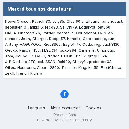
Merci à tous nos donateurs !
PowerCruiser
Patrick 30
July35
Olds 60's
Zitoune
americoast
sebastien 01
miki015
Nico93
Sally1979
EdgarPot
pat060
Old54
Charger976
Vaihlor
Vachfolle
Coupdebol
CAN-AM
comcot
Jean
Chargie
Dodge57
Kanotix
Citroenbeige
run
Antony
HAGUYGOU
RicoSS69
Eagle1_77
Cuda
rvg
Jack3130
Gecko
Pascal_455
FLYER34
buxois84
Cannelle
Umungus
Tom
Jicube
Le Go 51
fredeau
EiGhT-PaCk
greg38-74
J-P Cadillac STS
exNISSAN
Rol630
Chevy11
pretender03
Gilles
Nounours
Alban42800
The Lion King
kat55
EliottChoco
zekill
French Riviera
Langue
Nous contacter
Cookies
Dreams-Cars
Powered by Invision Community