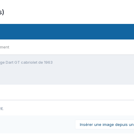
s)
ement
ge Dart GT cabriolet de 1963
t.
Insérer une image depuis u