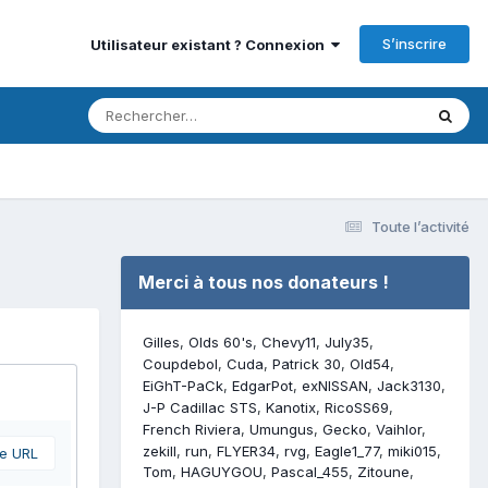
S’inscrire
Utilisateur existant ? Connexion
Toute l’activité
Merci à tous nos donateurs !
Gilles
Olds 60's
Chevy11
July35
Coupdebol
Cuda
Patrick 30
Old54
EiGhT-PaCk
EdgarPot
exNISSAN
Jack3130
J-P Cadillac STS
Kanotix
RicoSS69
French Riviera
Umungus
Gecko
Vaihlor
zekill
run
FLYER34
rvg
Eagle1_77
miki015
ne URL
Tom
HAGUYGOU
Pascal_455
Zitoune