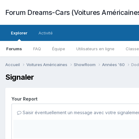
Forum Dreams-Cars (Voitures Américaine
Explorer
Activité
Forums
FAQ
Équipe
Utilisateurs en ligne
Class
Accueil
Voitures Américaines
ShowRoom
Années '60
Dod
Signaler
Your Report
Saisir éventuellement un message avec votre signalemen