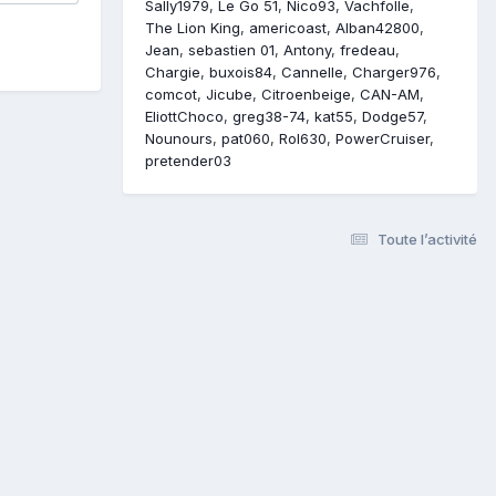
Sally1979
Le Go 51
Nico93
Vachfolle
The Lion King
americoast
Alban42800
Jean
sebastien 01
Antony
fredeau
Chargie
buxois84
Cannelle
Charger976
comcot
Jicube
Citroenbeige
CAN-AM
EliottChoco
greg38-74
kat55
Dodge57
Nounours
pat060
Rol630
PowerCruiser
pretender03
Toute l’activité