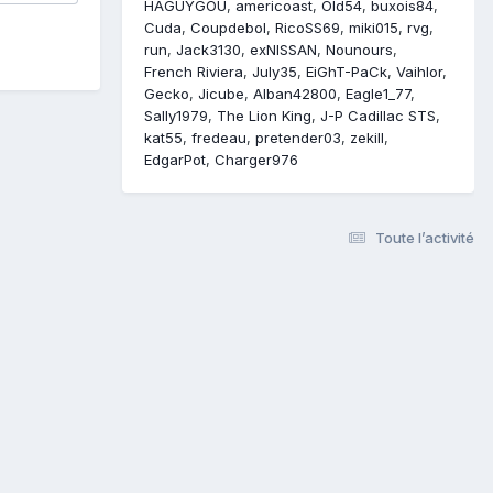
HAGUYGOU
americoast
Old54
buxois84
Cuda
Coupdebol
RicoSS69
miki015
rvg
run
Jack3130
exNISSAN
Nounours
French Riviera
July35
EiGhT-PaCk
Vaihlor
Gecko
Jicube
Alban42800
Eagle1_77
Sally1979
The Lion King
J-P Cadillac STS
kat55
fredeau
pretender03
zekill
EdgarPot
Charger976
Toute l’activité