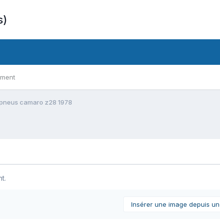
s)
ement
pneus camaro z28 1978
t.
Insérer une image depuis u