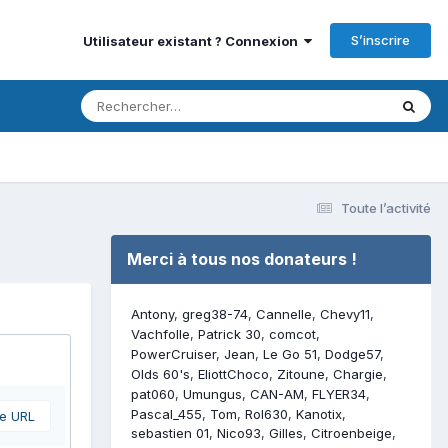
S’inscrire
Utilisateur existant ? Connexion
Toute l’activité
Merci à tous nos donateurs !
Antony
greg38-74
Cannelle
Chevy11
Vachfolle
Patrick 30
comcot
PowerCruiser
Jean
Le Go 51
Dodge57
Olds 60's
EliottChoco
Zitoune
Chargie
pat060
Umungus
CAN-AM
FLYER34
Pascal_455
Tom
Rol630
Kanotix
ne URL
sebastien 01
Nico93
Gilles
Citroenbeige