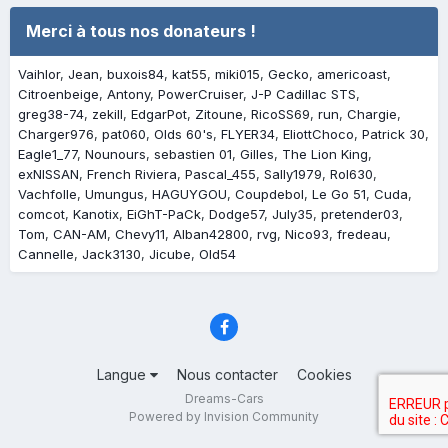
Merci à tous nos donateurs !
Vaihlor
Jean
buxois84
kat55
miki015
Gecko
americoast
Citroenbeige
Antony
PowerCruiser
J-P Cadillac STS
greg38-74
zekill
EdgarPot
Zitoune
RicoSS69
run
Chargie
Charger976
pat060
Olds 60's
FLYER34
EliottChoco
Patrick 30
Eagle1_77
Nounours
sebastien 01
Gilles
The Lion King
exNISSAN
French Riviera
Pascal_455
Sally1979
Rol630
Vachfolle
Umungus
HAGUYGOU
Coupdebol
Le Go 51
Cuda
comcot
Kanotix
EiGhT-PaCk
Dodge57
July35
pretender03
Tom
CAN-AM
Chevy11
Alban42800
rvg
Nico93
fredeau
Cannelle
Jack3130
Jicube
Old54
Langue
Nous contacter
Cookies
Dreams-Cars
Powered by Invision Community