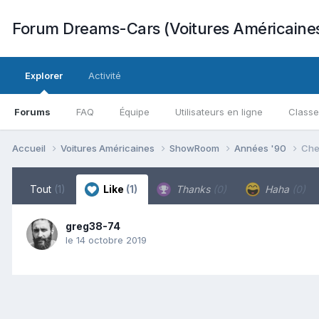
Forum Dreams-Cars (Voitures Américaine
Explorer
Activité
Forums
FAQ
Équipe
Utilisateurs en ligne
Class
Accueil
Voitures Américaines
ShowRoom
Années '90
Che
Tout
(1)
Like
(1)
Thanks
(0)
Haha
(0)
greg38-74
le 14 octobre 2019