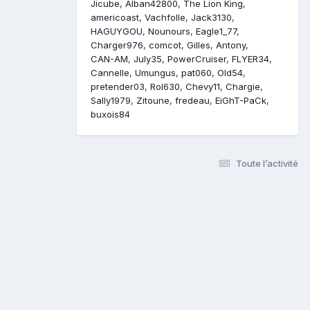
Jicube
Alban42800
The Lion King
americoast
Vachfolle
Jack3130
HAGUYGOU
Nounours
Eagle1_77
Charger976
comcot
Gilles
Antony
CAN-AM
July35
PowerCruiser
FLYER34
Cannelle
Umungus
pat060
Old54
pretender03
Rol630
Chevy11
Chargie
Sally1979
Zitoune
fredeau
EiGhT-PaCk
buxois84
Toute l’activité