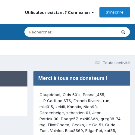
S’inscrire
Utilisateur existant ? Connexion
Toute l’activité
Merci à tous nos donateurs !
Coupdebol
Olds 60's
Pascal_455
J-P Cadillac STS
French Riviera
run
miki015
zekill
Kanotix
Nico93
Citroenbeige
sebastien 01
Jean
Patrick 30
Dodge57
exNISSAN
greg38-74
rvg
EliottChoco
Gecko
Le Go 51
Cuda
Tom
Vaihlor
RicoSS69
EdgarPot
kat55