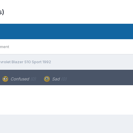
s)
ement
vrolet Blazer S10 Sport 1992
Confused
(0)
Sad
(0)