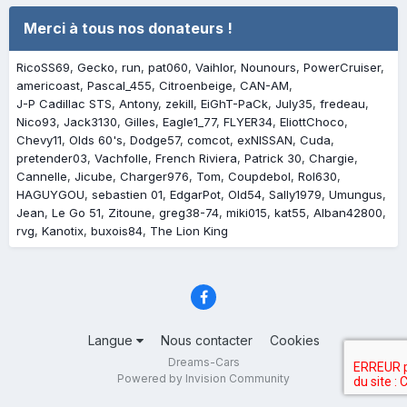
Merci à tous nos donateurs !
RicoSS69
Gecko
run
pat060
Vaihlor
Nounours
PowerCruiser
americoast
Pascal_455
Citroenbeige
CAN-AM
J-P Cadillac STS
Antony
zekill
EiGhT-PaCk
July35
fredeau
Nico93
Jack3130
Gilles
Eagle1_77
FLYER34
EliottChoco
Chevy11
Olds 60's
Dodge57
comcot
exNISSAN
Cuda
pretender03
Vachfolle
French Riviera
Patrick 30
Chargie
Cannelle
Jicube
Charger976
Tom
Coupdebol
Rol630
HAGUYGOU
sebastien 01
EdgarPot
Old54
Sally1979
Umungus
Jean
Le Go 51
Zitoune
greg38-74
miki015
kat55
Alban42800
rvg
Kanotix
buxois84
The Lion King
Langue
Nous contacter
Cookies
Dreams-Cars
Powered by Invision Community