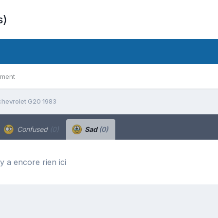
s)
ement
chevrolet G20 1983
Confused
(0)
Sad
(0)
’y a encore rien ici