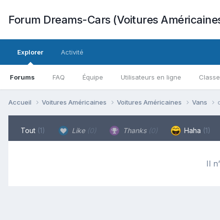
Forum Dreams-Cars (Voitures Américaine
Explorer
Activité
Forums
FAQ
Équipe
Utilisateurs en ligne
Class
Accueil
Voitures Américaines
Voitures Américaines
Vans
Tout
(1)
Like
(0)
Thanks
(0)
Haha
(1)
Il n