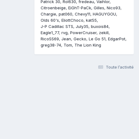
Patrick 30
Rol630
fredeau
Vaihlor
Citroenbeige
EiGhT-PaCk
Gilles
Nico93
Chargie
pat060
Chevy11
HAGUYGOU
Olds 60's
EliottChoco
kat55
J-P Cadillac STS
July35
buxois84
Eagle1_77
rvg
PowerCruiser
zekill
RicoSS69
Jean
Gecko
Le Go 51
EdgarPot
greg38-74
Tom
The Lion King
Toute l’activité