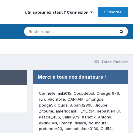
S’inscrire
Utilisateur existant ? Connexion
Toute l’activité
Merci à tous nos donateurs !
Cannelle
miki015
Coupdebol
Charger976
run
Vachfolle
CAN-AM
Umungus
Dodge57
Cuda
Alban42800
Jicube
Zitoune
americoast
FLYER34
sebastien 01
Pascal_455
Sally1979
Kanotix
Antony
exNISSAN
French Riviera
Nounours
pretender03
comcot
Jack3130
Old54