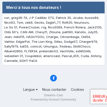
Merci à tous nos donateurs !
run
greg38-74
J-P Cadillac STS
Patrick 30
Jicube
buxois84
Nico93
Tom
zekill
Gecko
Eagle1_77
Rol630
Nounours
Le Go 51
PowerCruiser
rvg
RicoSS69
French Riviera
Jack3130
Olds 60's
CAN-AM
Chevy11
Zitoune
pat060
Kanotix
July35
Jean
miki015
HAGUYGOU
Chargie
Citroenbeige
Old54
Vaihlor
EdgarPot
The Lion King
Gilles
Dodge57
Charger976
Sally1979
kat55
comcot
Umungus
fredeau
EliottChoco
Alban42800
FLYER34
pretender03
Vachfolle
exNISSAN
sebastien 01
Coupdebol
americoast
Pascal_455
Cuda
Antony
Cannelle
EiGhT-PaCk
Langue
Nous contacter
Cookies
Dreams-Cars
Powered by Invision Community