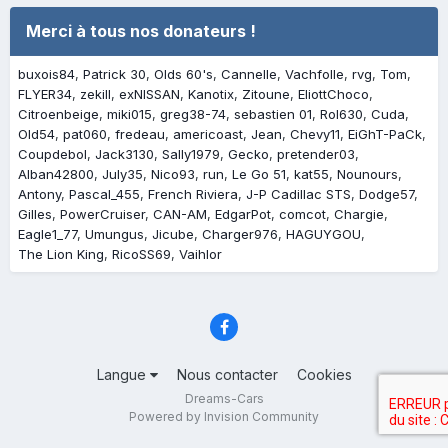
Merci à tous nos donateurs !
buxois84
Patrick 30
Olds 60's
Cannelle
Vachfolle
rvg
Tom
FLYER34
zekill
exNISSAN
Kanotix
Zitoune
EliottChoco
Citroenbeige
miki015
greg38-74
sebastien 01
Rol630
Cuda
Old54
pat060
fredeau
americoast
Jean
Chevy11
EiGhT-PaCk
Coupdebol
Jack3130
Sally1979
Gecko
pretender03
Alban42800
July35
Nico93
run
Le Go 51
kat55
Nounours
Antony
Pascal_455
French Riviera
J-P Cadillac STS
Dodge57
Gilles
PowerCruiser
CAN-AM
EdgarPot
comcot
Chargie
Eagle1_77
Umungus
Jicube
Charger976
HAGUYGOU
The Lion King
RicoSS69
Vaihlor
Langue
Nous contacter
Cookies
Dreams-Cars
Powered by Invision Community