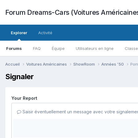
Forum Dreams-Cars (Voitures Américaine
Explorer
Activité
Forums
FAQ
Équipe
Utilisateurs en ligne
Class
Accueil
Voitures Américaines
ShowRoom
Années '50
Pon
Signaler
Your Report
Saisir éventuellement un message avec votre signalemen