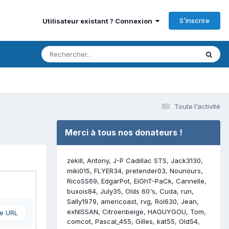
S’inscrire
Utilisateur existant ? Connexion
Toute l’activité
Merci à tous nos donateurs !
zekill
Antony
J-P Cadillac STS
Jack3130
miki015
FLYER34
pretender03
Nounours
RicoSS69
EdgarPot
EiGhT-PaCk
Cannelle
buxois84
July35
Olds 60's
Cuda
run
Sally1979
americoast
rvg
Rol630
Jean
exNISSAN
Citroenbeige
HAGUYGOU
Tom
ne URL
comcot
Pascal_455
Gilles
kat55
Old54