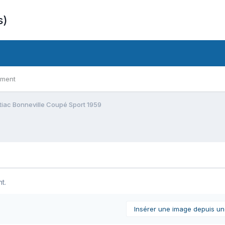
s)
ement
tiac Bonneville Coupé Sport 1959
t.
Insérer une image depuis u