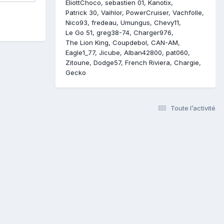
EliottChoco
sebastien 01
Kanotix
Patrick 30
Vaihlor
PowerCruiser
Vachfolle
Nico93
fredeau
Umungus
Chevy11
Le Go 51
greg38-74
Charger976
The Lion King
Coupdebol
CAN-AM
Eagle1_77
Jicube
Alban42800
pat060
Zitoune
Dodge57
French Riviera
Chargie
Gecko
Toute l’activité