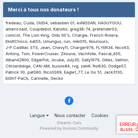
Merci à tous nos donateurs !
fredeau
Cuda
Old54
sebastien 01
exNISSAN
HAGUYGOU
americoast
Coupdebol
Kanotix
greg38-74
pretender03
comcot
The Lion King
Olds 60's
Chargie
French Riviera
EliottChoco
kat55
Umungus
run
miki015
Nounours
J-P Cadillac STS
Jean
Chevy11
Charger976
FLYER34
Nico93
Antony
Tom
PowerCruiser
Zitoune
Vachfolle
Pascal_455
Alban42800
EdgarPot
Jicube
July35
Sally1979
Gilles
Vaihlor
Citroenbeige
CAN-AM
buxois84
rvg
zekill
Rol630
Dodge57
Patrick 30
pat060
RicoSS69
Eagle1_77
Le Go 51
Jack3130
EiGhT-PaCk
Cannelle
Gecko
Langue
Nous contacter
Cookies
Dreams-Cars
Powered by Invision Community