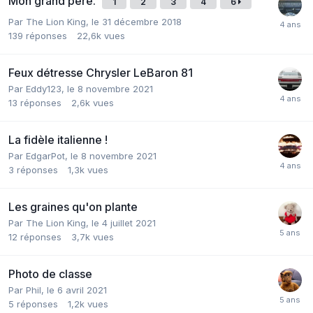
Mon grand père.
1
2
3
4
6
Par
The Lion King
,
le 31 décembre 2018
139
réponses
22,6k
vues
Feux détresse Chrysler LeBaron 81
Par
Eddy123
,
le 8 novembre 2021
13
réponses
2,6k
vues
La fidèle italienne !
Par
EdgarPot
,
le 8 novembre 2021
3
réponses
1,3k
vues
Les graines qu'on plante
Par
The Lion King
,
le 4 juillet 2021
12
réponses
3,7k
vues
Photo de classe
Par
Phil
,
le 6 avril 2021
5
réponses
1,2k
vues