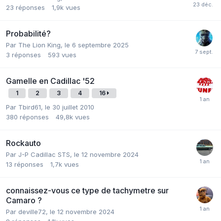
23
réponses
1,9k
vues
Probabilité?
Par
The Lion King
,
le 6 septembre 2025
3
réponses
593
vues
Gamelle en Cadillac '52
1
2
3
4
16
Par
Tbird61
,
le 30 juillet 2010
380
réponses
49,8k
vues
Rockauto
Par
J-P Cadillac STS
,
le 12 novembre 2024
13
réponses
1,7k
vues
connaissez-vous ce type de tachymetre sur
Camaro ?
Par
deville72
,
le 12 novembre 2024