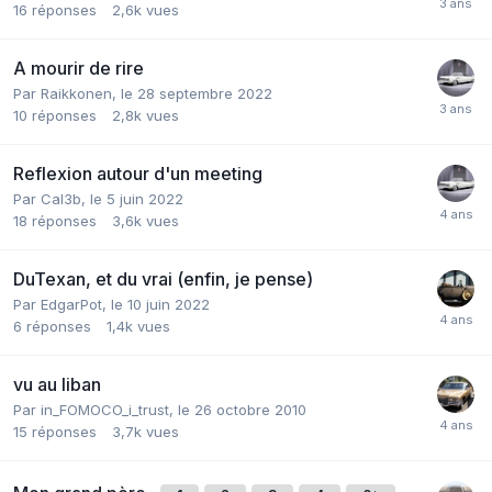
16
réponses
2,6k
vues
A mourir de rire
Par
Raikkonen
,
le 28 septembre 2022
10
réponses
2,8k
vues
Reflexion autour d'un meeting
Par
Cal3b
,
le 5 juin 2022
18
réponses
3,6k
vues
DuTexan, et du vrai (enfin, je pense)
Par
EdgarPot
,
le 10 juin 2022
6
réponses
1,4k
vues
vu au liban
Par
in_FOMOCO_i_trust
,
le 26 octobre 2010
15
réponses
3,7k
vues