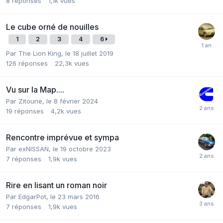
8
réponses
1,1k
vues
Le cube orné de nouilles
1
2
3
4
6
Par
The Lion King
,
le 18 juillet 2019
126
réponses
22,3k
vues
Vu sur la Map....
Par
Zitoune
,
le 8 février 2024
19
réponses
4,2k
vues
Rencontre imprévue et sympa
Par
exNISSAN
,
le 19 octobre 2023
7
réponses
1,9k
vues
Rire en lisant un roman noir
Par
EdgarPot
,
le 23 mars 2016
7
réponses
1,9k
vues