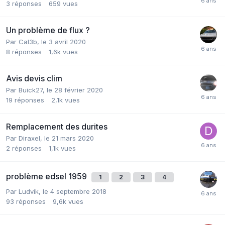
3
réponses
659
vues
Un problème de flux ?
Par
Cal3b
,
le 3 avril 2020
8
réponses
1,6k
vues
Avis devis clim
Par
Buick27
,
le 28 février 2020
19
réponses
2,1k
vues
Remplacement des durites
Par
Diraxel
,
le 21 mars 2020
2
réponses
1,1k
vues
problème edsel 1959
1
2
3
4
Par
Ludvik
,
le 4 septembre 2018
93
réponses
9,6k
vues