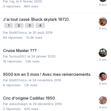
Par
rvg
,
le 4 février 2020
4
réponses
864
vues
J'ai tout cassé (Buick skylark 1972).
1
2
3
4
Par
EliottChoco
,
le 30 août 2019
84
réponses
10,4k
vues
Cruise Master ???
Par
furious007
,
le 24 janvier 2020
16
réponses
1,6k
vues
9500 km en 5 mois ! Avec mes remerciements.
Par
EliottChoco
,
le 24 novembre 2019
8
réponses
1,1k
vues
Cric d'origine Cadillac 1950
Par
weisshaupt
,
le 29 décembre 2019
2
réponses
630
vues