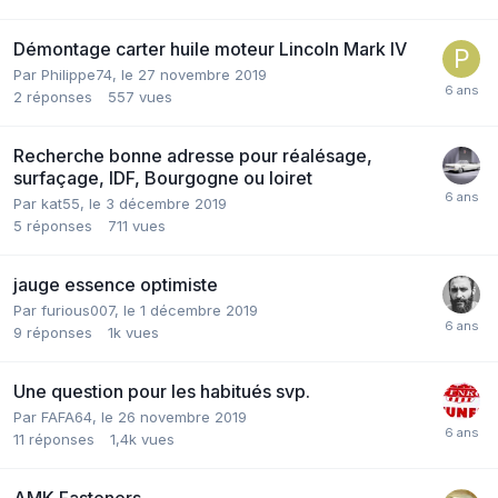
Démontage carter huile moteur Lincoln Mark IV
Par
Philippe74
,
le 27 novembre 2019
2
réponses
557
vues
Recherche bonne adresse pour réalésage,
surfaçage, IDF, Bourgogne ou loiret
Par
kat55
,
le 3 décembre 2019
5
réponses
711
vues
jauge essence optimiste
Par
furious007
,
le 1 décembre 2019
9
réponses
1k
vues
Une question pour les habitués svp.
Par
FAFA64
,
le 26 novembre 2019
11
réponses
1,4k
vues
AMK Fasteners