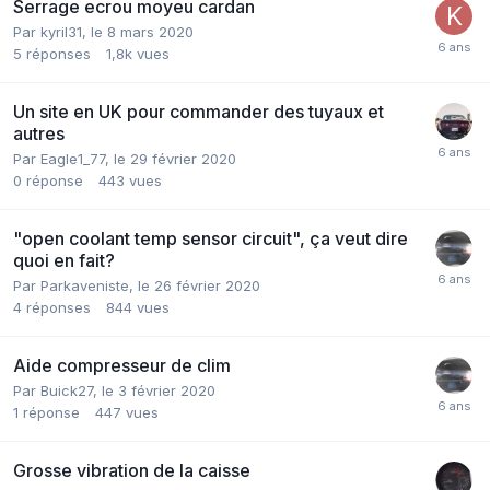
Serrage ecrou moyeu cardan
Par
kyril31
,
le 8 mars 2020
5
réponses
1,8k
vues
Un site en UK pour commander des tuyaux et
autres
Par
Eagle1_77
,
le 29 février 2020
0
réponse
443
vues
"open coolant temp sensor circuit", ça veut dire
quoi en fait?
Par
Parkaveniste
,
le 26 février 2020
4
réponses
844
vues
Aide compresseur de clim
Par
Buick27
,
le 3 février 2020
1
réponse
447
vues
Grosse vibration de la caisse