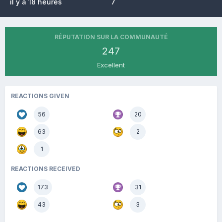
il y a 18 heures
7
RÉPUTATION SUR LA COMMUNAUTÉ
247
Excellent
REACTIONS GIVEN
56
20
63
2
1
REACTIONS RECEIVED
173
31
43
3