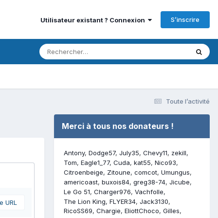
S’inscrire
Utilisateur existant ? Connexion
Toute l’activité
Merci à tous nos donateurs !
Antony
Dodge57
July35
Chevy11
zekill
Tom
Eagle1_77
Cuda
kat55
Nico93
Citroenbeige
Zitoune
comcot
Umungus
americoast
buxois84
greg38-74
Jicube
Le Go 51
Charger976
Vachfolle
The Lion King
FLYER34
Jack3130
ne URL
RicoSS69
Chargie
EliottChoco
Gilles