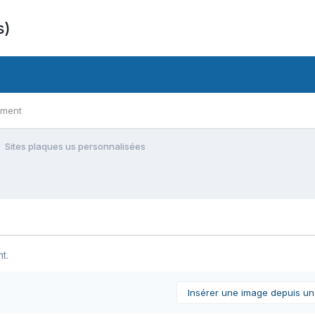
s)
ement
Sites plaques us personnalisées
t.
Insérer une image depuis u