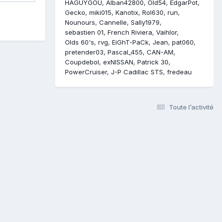
HAGUYGOU
Alban42800
Old54
EdgarPot
Gecko
miki015
Kanotix
Rol630
run
Nounours
Cannelle
Sally1979
sebastien 01
French Riviera
Vaihlor
Olds 60's
rvg
EiGhT-PaCk
Jean
pat060
pretender03
Pascal_455
CAN-AM
Coupdebol
exNISSAN
Patrick 30
PowerCruiser
J-P Cadillac STS
fredeau
Toute l’activité