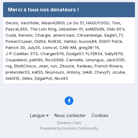
Merci à tous nos donateurs !
Gecko
Vachfolle
Alban42800
Le Go 51
HAGUYGOU
Tom
Pascal_455
The Lion King
sebastien 01
exNISSAN
Olds 60's
Cuda
Kanotix
Chargie
americoast
Citroenbeige
Eagle1_77
PowerCruiser
Old54
Rol630
Vaihlor
buxois84
EiGhT-PaCk
Patrick 30
July35
comcot
CAN-AM
greg38-74
J-P Cadillac STS
Charger976
Dodge57
FLYER34
Sally1979
Coupdebol
pat060
RicoSS69
Cannelle
Umungus
Jack3130
rvg
EliottChoco
Jean
run
Zitoune
fredeau
French Riviera
pretender03
kat55
Nounours
Antony
zekill
Chevy11
Jicube
miki015
Gilles
EdgarPot
Nico93
Langue
Nous contacter
Cookies
Dreams-Cars
Powered by Invision Community