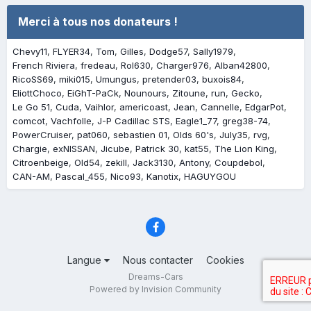
Merci à tous nos donateurs !
Chevy11
FLYER34
Tom
Gilles
Dodge57
Sally1979
French Riviera
fredeau
Rol630
Charger976
Alban42800
RicoSS69
miki015
Umungus
pretender03
buxois84
EliottChoco
EiGhT-PaCk
Nounours
Zitoune
run
Gecko
Le Go 51
Cuda
Vaihlor
americoast
Jean
Cannelle
EdgarPot
comcot
Vachfolle
J-P Cadillac STS
Eagle1_77
greg38-74
PowerCruiser
pat060
sebastien 01
Olds 60's
July35
rvg
Chargie
exNISSAN
Jicube
Patrick 30
kat55
The Lion King
Citroenbeige
Old54
zekill
Jack3130
Antony
Coupdebol
CAN-AM
Pascal_455
Nico93
Kanotix
HAGUYGOU
Langue
Nous contacter
Cookies
Dreams-Cars
Powered by Invision Community