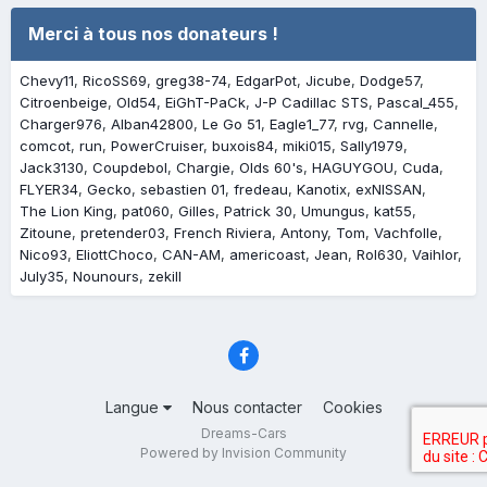
Merci à tous nos donateurs !
Chevy11
RicoSS69
greg38-74
EdgarPot
Jicube
Dodge57
Citroenbeige
Old54
EiGhT-PaCk
J-P Cadillac STS
Pascal_455
Charger976
Alban42800
Le Go 51
Eagle1_77
rvg
Cannelle
comcot
run
PowerCruiser
buxois84
miki015
Sally1979
Jack3130
Coupdebol
Chargie
Olds 60's
HAGUYGOU
Cuda
FLYER34
Gecko
sebastien 01
fredeau
Kanotix
exNISSAN
The Lion King
pat060
Gilles
Patrick 30
Umungus
kat55
Zitoune
pretender03
French Riviera
Antony
Tom
Vachfolle
Nico93
EliottChoco
CAN-AM
americoast
Jean
Rol630
Vaihlor
July35
Nounours
zekill
Langue
Nous contacter
Cookies
Dreams-Cars
Powered by Invision Community