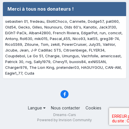
Merci à tous nos donateurs !
sebastien 01
fredeau
EliottChoco
Cannelle
Dodge57
pat060
Old54
Gecko
Gilles
Nounours
Olds 60's
Kanotix
Jack3130
EiGhT-PaCk
Alban42800
French Riviera
EdgarPot
run
comcot
Antony
Rol630
miki015
Pascal_455
Nico93
kat55
greg38-74
RicoSS69
Zitoune
Tom
zekill
PowerCruiser
July35
Vaihlor
Jicube
Jean
J-P Cadillac STS
Citroenbeige
FLYER34
Coupdebol
Le Go 51
Chargie
Umungus
Vachfolle
americoast
Patrick 30
rvg
Sally1979
Chevy11
buxois84
exNISSAN
Charger976
The Lion King
pretender03
HAGUYGOU
CAN-AM
Eagle1_77
Cuda
Langue
Nous contacter
Cookies
Dreams-Cars
Powered by Invision Community