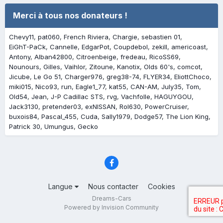
Merci à tous nos donateurs !
Chevy11
pat060
French Riviera
Chargie
sebastien 01
EiGhT-PaCk
Cannelle
EdgarPot
Coupdebol
zekill
americoast
Antony
Alban42800
Citroenbeige
fredeau
RicoSS69
Nounours
Gilles
Vaihlor
Zitoune
Kanotix
Olds 60's
comcot
Jicube
Le Go 51
Charger976
greg38-74
FLYER34
EliottChoco
miki015
Nico93
run
Eagle1_77
kat55
CAN-AM
July35
Tom
Old54
Jean
J-P Cadillac STS
rvg
Vachfolle
HAGUYGOU
Jack3130
pretender03
exNISSAN
Rol630
PowerCruiser
buxois84
Pascal_455
Cuda
Sally1979
Dodge57
The Lion King
Patrick 30
Umungus
Gecko
Langue
Nous contacter
Cookies
Dreams-Cars
Powered by Invision Community