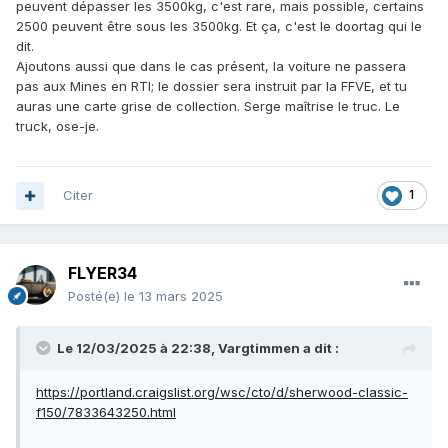
peuvent dépasser les 3500kg, c'est rare, mais possible, certains
2500 peuvent être sous les 3500kg. Et ça, c'est le doortag qui le
dit.
Ajoutons aussi que dans le cas présent, la voiture ne passera
pas aux Mines en RTI; le dossier sera instruit par la FFVE, et tu
auras une carte grise de collection. Serge maîtrise le truc. Le
truck, ose-je.
Citer
1
FLYER34
Posté(e)
le 13 mars 2025
Le 12/03/2025 à 22:38,
Vargtimmen
a dit :
https://portland.craigslist.org/wsc/cto/d/sherwood-classic-
f150/7833643250.html