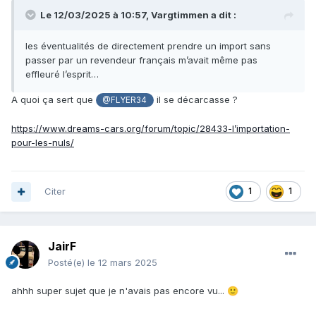
Le 12/03/2025 à 10:57,
Vargtimmen
a dit :
les éventualités de directement prendre un import sans
passer par un revendeur français m’avait même pas
effleuré l’esprit…
A quoi ça sert que
il se décarcasse ?
@FLYER34
https://www.dreams-cars.org/forum/topic/28433-l’importation-
pour-les-nuls/
Citer
1
1
JairF
Posté(e)
le 12 mars 2025
ahhh super sujet que je n'avais pas encore vu...
🙂