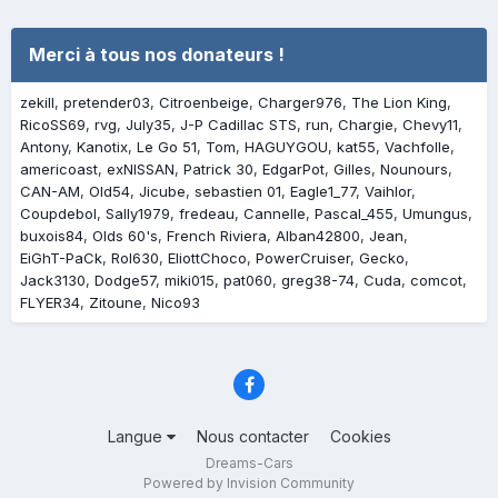
Merci à tous nos donateurs !
zekill
pretender03
Citroenbeige
Charger976
The Lion King
RicoSS69
rvg
July35
J-P Cadillac STS
run
Chargie
Chevy11
Antony
Kanotix
Le Go 51
Tom
HAGUYGOU
kat55
Vachfolle
americoast
exNISSAN
Patrick 30
EdgarPot
Gilles
Nounours
CAN-AM
Old54
Jicube
sebastien 01
Eagle1_77
Vaihlor
Coupdebol
Sally1979
fredeau
Cannelle
Pascal_455
Umungus
buxois84
Olds 60's
French Riviera
Alban42800
Jean
EiGhT-PaCk
Rol630
EliottChoco
PowerCruiser
Gecko
Jack3130
Dodge57
miki015
pat060
greg38-74
Cuda
comcot
FLYER34
Zitoune
Nico93
Langue
Nous contacter
Cookies
Dreams-Cars
Powered by Invision Community