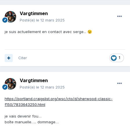
Vargtimmen
Posté(e)
le 12 mars 2025
je suis actuellement en contact avec serge...
😉
Citer
1
Vargtimmen
Posté(e)
le 12 mars 2025
https://portland.craigslist.org/wsc/cto/d/sherwood-classic-
f150/7833643250.html
je vais devenir fou…
boîte manuelle….. dommage…