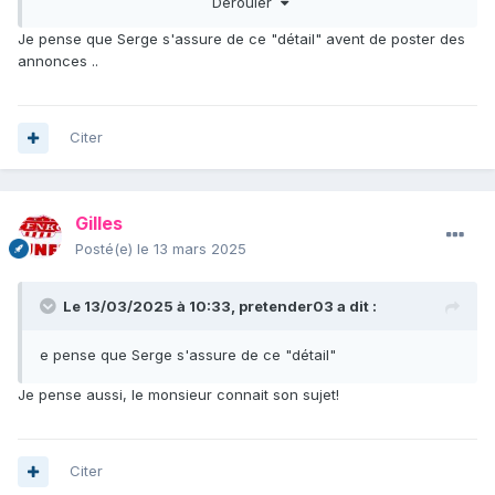
Dérouler
Ajoutons aussi que dans le cas présent, la voiture ne
passera pas aux Mines en RTI; le dossier sera instruit par la
Je pense que Serge s'assure de ce "détail" avent de poster des
FFVE, et tu auras une carte grise de collection. Serge
annonces ..
maîtrise le truc. Le truck, ose-je.
Citer
Gilles
Posté(e)
le 13 mars 2025
Le 13/03/2025 à 10:33,
pretender03
a dit :
e pense que Serge s'assure de ce "détail"
Je pense aussi, le monsieur connait son sujet!
Citer