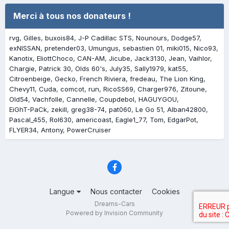
Merci à tous nos donateurs !
rvg
Gilles
buxois84
J-P Cadillac STS
Nounours
Dodge57
exNISSAN
pretender03
Umungus
sebastien 01
miki015
Nico93
Kanotix
EliottChoco
CAN-AM
Jicube
Jack3130
Jean
Vaihlor
Chargie
Patrick 30
Olds 60's
July35
Sally1979
kat55
Citroenbeige
Gecko
French Riviera
fredeau
The Lion King
Chevy11
Cuda
comcot
run
RicoSS69
Charger976
Zitoune
Old54
Vachfolle
Cannelle
Coupdebol
HAGUYGOU
EiGhT-PaCk
zekill
greg38-74
pat060
Le Go 51
Alban42800
Pascal_455
Rol630
americoast
Eagle1_77
Tom
EdgarPot
FLYER34
Antony
PowerCruiser
Langue
Nous contacter
Cookies
Dreams-Cars
Powered by Invision Community