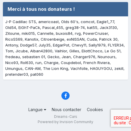
Merci à tous nos donateurs !
J-P Cadillac STS
americoast
Olds 60's
comcot
Eagle1_77
Old54
EiGhT-PaCk
Pascal_455
greg38-74
kat55
Jack3130
Zitoune
miki015
Cannelle
buxois84
rvg
PowerCruiser
RicoSS69
Kanotix
Citroenbeige
exNISSAN
Cuda
Patrick 30
Antony
Dodge57
July35
EdgarPot
Chevy11
Sally1979
FLYER34
Tom
Jicube
Alban42800
Vaihlor
Gilles
EliottChoco
Le Go 51
fredeau
sebastien 01
Gecko
Jean
Charger976
Nounours
Nico93
Rol630
run
Chargie
Coupdebol
French Riviera
Umungus
CAN-AM
The Lion King
Vachfolle
HAGUYGOU
zekill
pretender03
pat060
Langue
Nous contacter
Cookies
Dreams-Cars
Powered by Invision Community