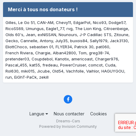
Merci à tous nos donateurs !
Gilles
Le Go 51
CAN-AM
Chevy11
EdgarPot
Nico93
Dodge57
RicoSS69
Umungus
Eagle1_77
rvg
The Lion King
Citroenbeige
Olds 60's
Jean
exNISSAN
Nounours
J-P Cadillac STS
Zitoune
Gecko
Cannelle
Antony
July35
buxois84
Sally1979
Jack3130
EliottChoco
sebastien 01
FLYER34
Patrick 30
pat060
French Riviera
Chargie
Alban42800
Tom
greg38-74
pretender03
Coupdebol
Kanotix
americoast
Charger976
Pascal_455
kat55
fredeau
PowerCruiser
comcot
Cuda
Rol630
miki015
Jicube
Old54
Vachfolle
Vaihlor
HAGUYGOU
run
EiGhT-PaCk
zekill
Langue
Nous contacter
Cookies
Dreams-Cars
Powered by Invision Community