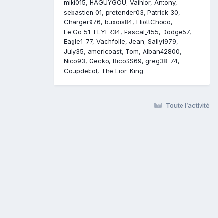
miki015
HAGUYGOU
Vaihlor
Antony
sebastien 01
pretender03
Patrick 30
Charger976
buxois84
EliottChoco
Le Go 51
FLYER34
Pascal_455
Dodge57
Eagle1_77
Vachfolle
Jean
Sally1979
July35
americoast
Tom
Alban42800
Nico93
Gecko
RicoSS69
greg38-74
Coupdebol
The Lion King
Toute l’activité