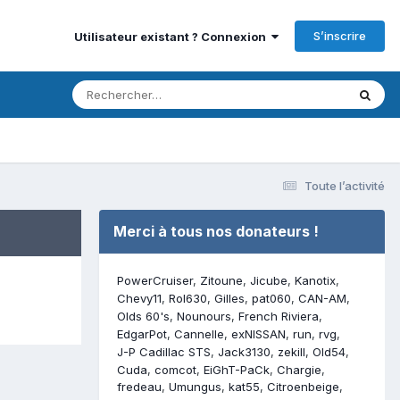
S’inscrire
Utilisateur existant ? Connexion
Toute l’activité
Merci à tous nos donateurs !
PowerCruiser
Zitoune
Jicube
Kanotix
Chevy11
Rol630
Gilles
pat060
CAN-AM
Olds 60's
Nounours
French Riviera
EdgarPot
Cannelle
exNISSAN
run
rvg
J-P Cadillac STS
Jack3130
zekill
Old54
Cuda
comcot
EiGhT-PaCk
Chargie
fredeau
Umungus
kat55
Citroenbeige