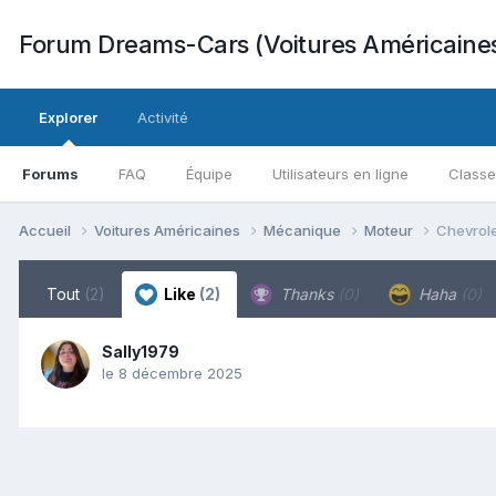
Forum Dreams-Cars (Voitures Américaine
Explorer
Activité
Forums
FAQ
Équipe
Utilisateurs en ligne
Class
Accueil
Voitures Américaines
Mécanique
Moteur
Chevrole
Tout
(2)
Like
(2)
Thanks
(0)
Haha
(0)
Sally1979
le 8 décembre 2025