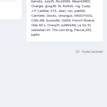
Kanotix
July35
RicoSS69
Alban42800
Chargie
greg38-74
Rol630
rvg
Cuda
J-P Cadillac STS
Jean
run
pat060
Cannelle
Gecko
Umungus
HAGUYGOU
CAN-AM
buxois84
Old54
French Riviera
Olds 60's
Chevy11
exNISSAN
Le Go 51
sebastien 01
The Lion King
Pascal_455
kat55
Toute l’activité