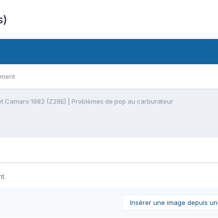
s)
ement
t Camaro 1982 (Z28E) | Problèmes de pop au carburateur
t.
Insérer une image depuis u