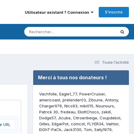
S’inscrire
Utilisateur existant ? Connexion
Toute l’activité
Merci à tous nos donateurs !
Vachfolle
Eagle1_77
PowerCruiser
americoast
pretender03
Zitoune
Antony
Charger976
Nico93
miki015
Nounours
Patrick 30
fredeau
EliottChoco
zekill
Dodge57
Jicube
Citroenbeige
Coupdebol
Gilles
EdgarPot
comcot
FLYER34
Vaihlor
ne URL
EiGhT-PaCk
Jack3130
Tom
Sally1979