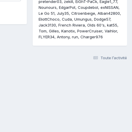
pretender03
zekill
EiGhT-PaCk
Eagle1_77
Nounours
EdgarPot
Coupdebol
exNISSAN
Le Go 51
July35
Citroenbeige
Alban42800
EliottChoco
Cuda
Umungus
Dodge57
Jack3130
French Riviera
Olds 60's
kat55
Tom
Gilles
Kanotix
PowerCruiser
Vaihlor
FLYER34
Antony
run
Charger976
Toute l’activité