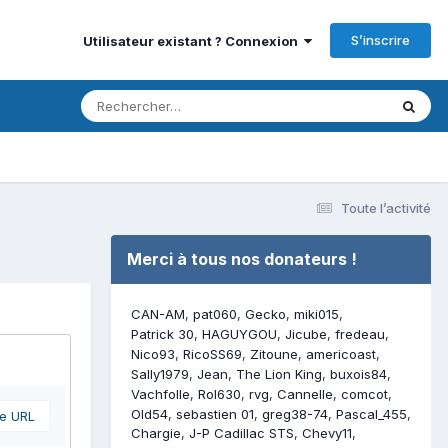
S’inscrire
Utilisateur existant ? Connexion
Toute l’activité
Merci à tous nos donateurs !
CAN-AM
pat060
Gecko
miki015
Patrick 30
HAGUYGOU
Jicube
fredeau
Nico93
RicoSS69
Zitoune
americoast
Sally1979
Jean
The Lion King
buxois84
Vachfolle
Rol630
rvg
Cannelle
comcot
Old54
sebastien 01
greg38-74
Pascal_455
ne URL
Chargie
J-P Cadillac STS
Chevy11