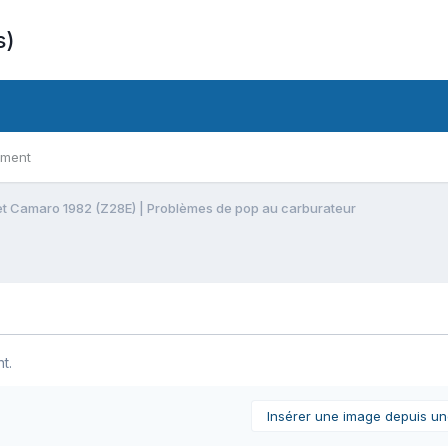
s)
ement
t Camaro 1982 (Z28E) | Problèmes de pop au carburateur
t.
Insérer une image depuis u