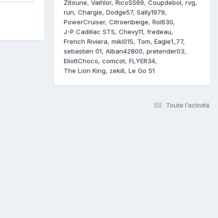
Zitoune
Vaihlor
RicoSS69
Coupdebol
rvg
run
Chargie
Dodge57
Sally1979
PowerCruiser
Citroenbeige
Rol630
J-P Cadillac STS
Chevy11
fredeau
French Riviera
miki015
Tom
Eagle1_77
sebastien 01
Alban42800
pretender03
EliottChoco
comcot
FLYER34
The Lion King
zekill
Le Go 51
Toute l’activité