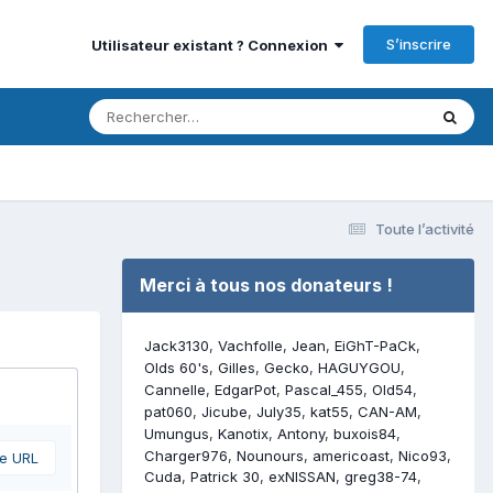
S’inscrire
Utilisateur existant ? Connexion
Toute l’activité
Merci à tous nos donateurs !
Jack3130
Vachfolle
Jean
EiGhT-PaCk
Olds 60's
Gilles
Gecko
HAGUYGOU
Cannelle
EdgarPot
Pascal_455
Old54
pat060
Jicube
July35
kat55
CAN-AM
Umungus
Kanotix
Antony
buxois84
Charger976
Nounours
americoast
Nico93
ne URL
Cuda
Patrick 30
exNISSAN
greg38-74