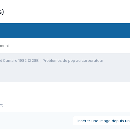
s)
ement
t Camaro 1982 (Z28E) | Problèmes de pop au carburateur
t.
Insérer une image depuis u