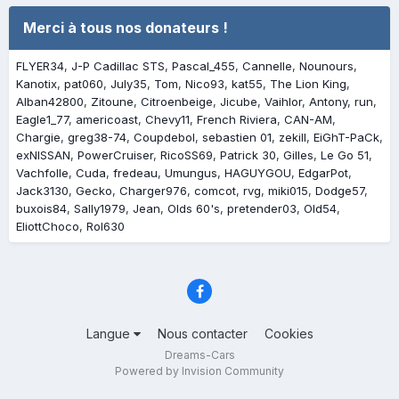
Merci à tous nos donateurs !
FLYER34
J-P Cadillac STS
Pascal_455
Cannelle
Nounours
Kanotix
pat060
July35
Tom
Nico93
kat55
The Lion King
Alban42800
Zitoune
Citroenbeige
Jicube
Vaihlor
Antony
run
Eagle1_77
americoast
Chevy11
French Riviera
CAN-AM
Chargie
greg38-74
Coupdebol
sebastien 01
zekill
EiGhT-PaCk
exNISSAN
PowerCruiser
RicoSS69
Patrick 30
Gilles
Le Go 51
Vachfolle
Cuda
fredeau
Umungus
HAGUYGOU
EdgarPot
Jack3130
Gecko
Charger976
comcot
rvg
miki015
Dodge57
buxois84
Sally1979
Jean
Olds 60's
pretender03
Old54
EliottChoco
Rol630
Langue
Nous contacter
Cookies
Dreams-Cars
Powered by Invision Community