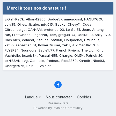
Merci à tous nos donateurs !
EiGhT-PaCk
Alban42800
Dodge57
americoast
HAGUYGOU
July35
Gilles
Jicube
miki015
Gecko
Chevy11
Cuda
Citroenbeige
CAN-AM
pretender03
Le Go 51
Jean
Antony
run
EliottChoco
EdgarPot
Tom
greg38-74
Jack3130
Sally1979
Olds 60's
comcot
Zitoune
pat060
Coupdebol
Umungus
kat55
sebastien 01
PowerCruiser
zekill
J-P Cadillac STS
FLYER34
Nounours
Eagle1_77
French Riviera
The Lion King
Vachfolle
buxois84
Pascal_455
Chargie
Old54
Patrick 30
exNISSAN
rvg
Cannelle
fredeau
RicoSS69
Kanotix
Nico93
Charger976
Rol630
Vaihlor
Langue
Nous contacter
Cookies
Dreams-Cars
Powered by Invision Community