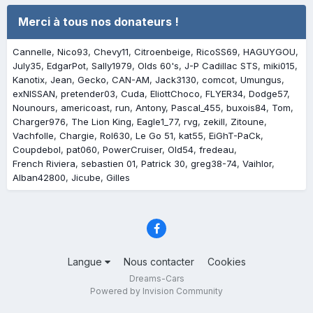
Merci à tous nos donateurs !
Cannelle
Nico93
Chevy11
Citroenbeige
RicoSS69
HAGUYGOU
July35
EdgarPot
Sally1979
Olds 60's
J-P Cadillac STS
miki015
Kanotix
Jean
Gecko
CAN-AM
Jack3130
comcot
Umungus
exNISSAN
pretender03
Cuda
EliottChoco
FLYER34
Dodge57
Nounours
americoast
run
Antony
Pascal_455
buxois84
Tom
Charger976
The Lion King
Eagle1_77
rvg
zekill
Zitoune
Vachfolle
Chargie
Rol630
Le Go 51
kat55
EiGhT-PaCk
Coupdebol
pat060
PowerCruiser
Old54
fredeau
French Riviera
sebastien 01
Patrick 30
greg38-74
Vaihlor
Alban42800
Jicube
Gilles
Langue
Nous contacter
Cookies
Dreams-Cars
Powered by Invision Community