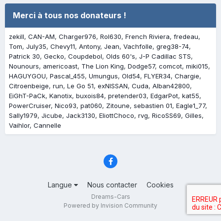
Merci à tous nos donateurs !
zekill
CAN-AM
Charger976
Rol630
French Riviera
fredeau
Tom
July35
Chevy11
Antony
Jean
Vachfolle
greg38-74
Patrick 30
Gecko
Coupdebol
Olds 60's
J-P Cadillac STS
Nounours
americoast
The Lion King
Dodge57
comcot
miki015
HAGUYGOU
Pascal_455
Umungus
Old54
FLYER34
Chargie
Citroenbeige
run
Le Go 51
exNISSAN
Cuda
Alban42800
EiGhT-PaCk
Kanotix
buxois84
pretender03
EdgarPot
kat55
PowerCruiser
Nico93
pat060
Zitoune
sebastien 01
Eagle1_77
Sally1979
Jicube
Jack3130
EliottChoco
rvg
RicoSS69
Gilles
Vaihlor
Cannelle
Langue
Nous contacter
Cookies
Dreams-Cars
Powered by Invision Community