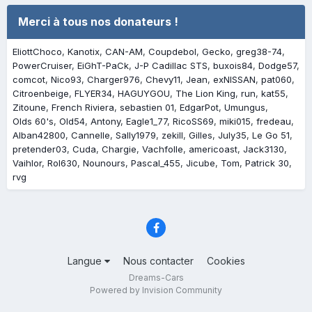
Merci à tous nos donateurs !
EliottChoco
Kanotix
CAN-AM
Coupdebol
Gecko
greg38-74
PowerCruiser
EiGhT-PaCk
J-P Cadillac STS
buxois84
Dodge57
comcot
Nico93
Charger976
Chevy11
Jean
exNISSAN
pat060
Citroenbeige
FLYER34
HAGUYGOU
The Lion King
run
kat55
Zitoune
French Riviera
sebastien 01
EdgarPot
Umungus
Olds 60's
Old54
Antony
Eagle1_77
RicoSS69
miki015
fredeau
Alban42800
Cannelle
Sally1979
zekill
Gilles
July35
Le Go 51
pretender03
Cuda
Chargie
Vachfolle
americoast
Jack3130
Vaihlor
Rol630
Nounours
Pascal_455
Jicube
Tom
Patrick 30
rvg
Langue
Nous contacter
Cookies
Dreams-Cars
Powered by Invision Community