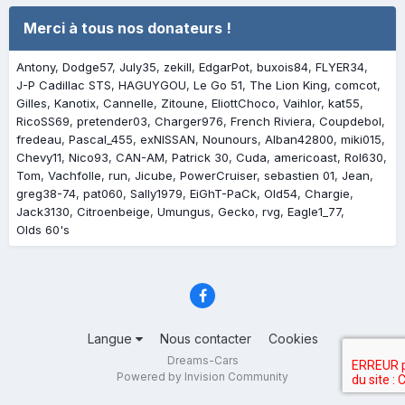
Merci à tous nos donateurs !
Antony
Dodge57
July35
zekill
EdgarPot
buxois84
FLYER34
J-P Cadillac STS
HAGUYGOU
Le Go 51
The Lion King
comcot
Gilles
Kanotix
Cannelle
Zitoune
EliottChoco
Vaihlor
kat55
RicoSS69
pretender03
Charger976
French Riviera
Coupdebol
fredeau
Pascal_455
exNISSAN
Nounours
Alban42800
miki015
Chevy11
Nico93
CAN-AM
Patrick 30
Cuda
americoast
Rol630
Tom
Vachfolle
run
Jicube
PowerCruiser
sebastien 01
Jean
greg38-74
pat060
Sally1979
EiGhT-PaCk
Old54
Chargie
Jack3130
Citroenbeige
Umungus
Gecko
rvg
Eagle1_77
Olds 60's
Langue
Nous contacter
Cookies
Dreams-Cars
Powered by Invision Community