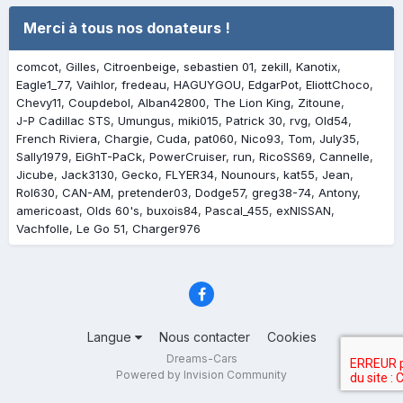
Merci à tous nos donateurs !
comcot
Gilles
Citroenbeige
sebastien 01
zekill
Kanotix
Eagle1_77
Vaihlor
fredeau
HAGUYGOU
EdgarPot
EliottChoco
Chevy11
Coupdebol
Alban42800
The Lion King
Zitoune
J-P Cadillac STS
Umungus
miki015
Patrick 30
rvg
Old54
French Riviera
Chargie
Cuda
pat060
Nico93
Tom
July35
Sally1979
EiGhT-PaCk
PowerCruiser
run
RicoSS69
Cannelle
Jicube
Jack3130
Gecko
FLYER34
Nounours
kat55
Jean
Rol630
CAN-AM
pretender03
Dodge57
greg38-74
Antony
americoast
Olds 60's
buxois84
Pascal_455
exNISSAN
Vachfolle
Le Go 51
Charger976
Langue
Nous contacter
Cookies
Dreams-Cars
Powered by Invision Community