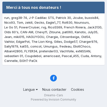
Merci à tous nos donateurs !
run
greg38-74
J-P Cadillac STS
Patrick 30
Jicube
buxois84
Nico93
Tom
zekill
Gecko
Eagle1_77
Rol630
Nounours
Le Go 51
PowerCruiser
rvg
RicoSS69
French Riviera
Jack3130
Olds 60's
CAN-AM
Chevy11
Zitoune
pat060
Kanotix
July35
Jean
miki015
HAGUYGOU
Chargie
Citroenbeige
Old54
Vaihlor
EdgarPot
The Lion King
Gilles
Dodge57
Charger976
Sally1979
kat55
comcot
Umungus
fredeau
EliottChoco
Alban42800
FLYER34
pretender03
Vachfolle
exNISSAN
sebastien 01
Coupdebol
americoast
Pascal_455
Cuda
Antony
Cannelle
EiGhT-PaCk
Langue
Nous contacter
Cookies
Dreams-Cars
Powered by Invision Community