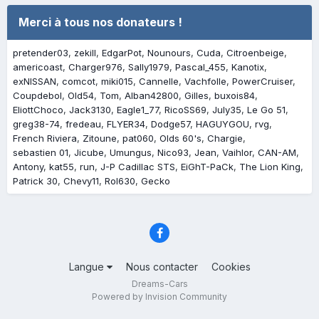
Merci à tous nos donateurs !
pretender03
zekill
EdgarPot
Nounours
Cuda
Citroenbeige
americoast
Charger976
Sally1979
Pascal_455
Kanotix
exNISSAN
comcot
miki015
Cannelle
Vachfolle
PowerCruiser
Coupdebol
Old54
Tom
Alban42800
Gilles
buxois84
EliottChoco
Jack3130
Eagle1_77
RicoSS69
July35
Le Go 51
greg38-74
fredeau
FLYER34
Dodge57
HAGUYGOU
rvg
French Riviera
Zitoune
pat060
Olds 60's
Chargie
sebastien 01
Jicube
Umungus
Nico93
Jean
Vaihlor
CAN-AM
Antony
kat55
run
J-P Cadillac STS
EiGhT-PaCk
The Lion King
Patrick 30
Chevy11
Rol630
Gecko
Langue
Nous contacter
Cookies
Dreams-Cars
Powered by Invision Community