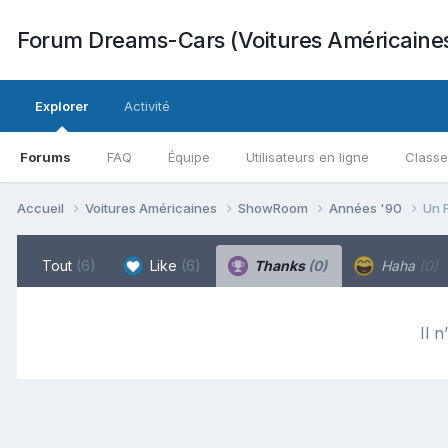
Forum Dreams-Cars (Voitures Américaine
Explorer
Activité
Forums
FAQ
Équipe
Utilisateurs en ligne
Class
Accueil
Voitures Américaines
ShowRoom
Années '90
Un 
Tout
(6)
Like
(6)
Thanks
(0)
Haha
(0)
Il n