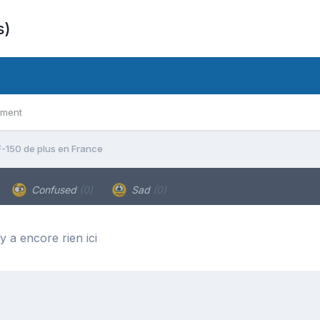
s)
ement
F-150 de plus en France
Confused
(0)
Sad
(0)
’y a encore rien ici