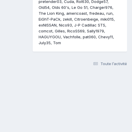
pretender03
Cuda
Rol630
Dodge57
Old54
Olds 60's
Le Go 51
Charger976
The Lion King
americoast
fredeau
run
EiGhT-PaCk
zekill
Citroenbeige
miki015
exNISSAN
Nico93
J-P Cadillac STS
comcot
Gilles
RicoSS69
Sally1979
HAGUYGOU
Vachfolle
pat060
Chevy11
July35
Tom
Toute l’activité