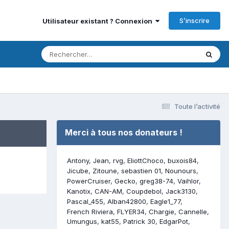
S’inscrire
Utilisateur existant ? Connexion
Toute l’activité
Merci à tous nos donateurs !
Antony
Jean
rvg
EliottChoco
buxois84
Jicube
Zitoune
sebastien 01
Nounours
PowerCruiser
Gecko
greg38-74
Vaihlor
Kanotix
CAN-AM
Coupdebol
Jack3130
Pascal_455
Alban42800
Eagle1_77
French Riviera
FLYER34
Chargie
Cannelle
Umungus
kat55
Patrick 30
EdgarPot