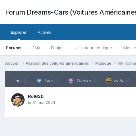
Forum Dreams-Cars (Voitures Américaine
Explorer
Activité
Forums
FAQ
Équipe
Utilisateurs en ligne
Class
Accueil
Passion des voitures américaines
Musique
RIP Richa
Tout
(1)
Like
(0)
Thanks
(0)
Haha
(0)
Rol630
le 31 mai 2024