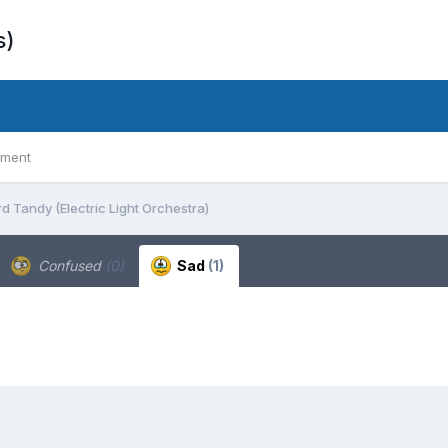
s)
ement
rd Tandy (Electric Light Orchestra)
Confused
(0)
Sad
(1)