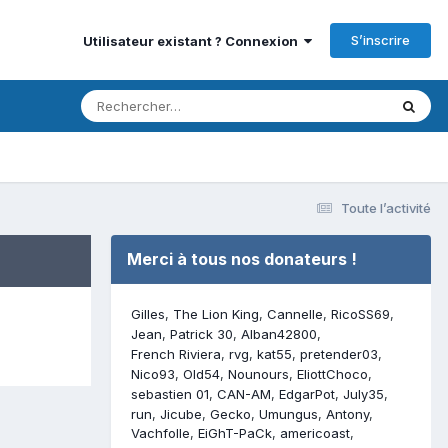
S’inscrire
Utilisateur existant ? Connexion
Toute l’activité
Merci à tous nos donateurs !
Gilles
The Lion King
Cannelle
RicoSS69
Jean
Patrick 30
Alban42800
French Riviera
rvg
kat55
pretender03
Nico93
Old54
Nounours
EliottChoco
sebastien 01
CAN-AM
EdgarPot
July35
run
Jicube
Gecko
Umungus
Antony
Vachfolle
EiGhT-PaCk
americoast