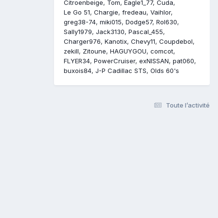
Citroenbeige
Tom
Eagle1_77
Cuda
Le Go 51
Chargie
fredeau
Vaihlor
greg38-74
miki015
Dodge57
Rol630
Sally1979
Jack3130
Pascal_455
Charger976
Kanotix
Chevy11
Coupdebol
zekill
Zitoune
HAGUYGOU
comcot
FLYER34
PowerCruiser
exNISSAN
pat060
buxois84
J-P Cadillac STS
Olds 60's
Toute l’activité