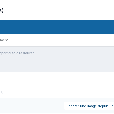
s)
ement
mport auto à restaurer ?
t.
Insérer une image depuis u