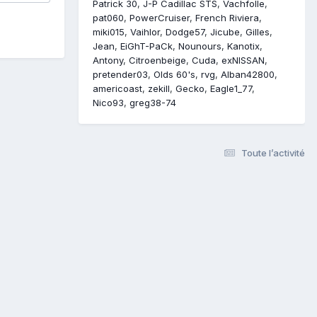
Patrick 30
J-P Cadillac STS
Vachfolle
pat060
PowerCruiser
French Riviera
miki015
Vaihlor
Dodge57
Jicube
Gilles
Jean
EiGhT-PaCk
Nounours
Kanotix
Antony
Citroenbeige
Cuda
exNISSAN
pretender03
Olds 60's
rvg
Alban42800
americoast
zekill
Gecko
Eagle1_77
Nico93
greg38-74
Toute l’activité