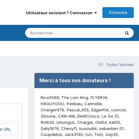
S’inscrire
Utilisateur existant ? Connexion
Toute l’activité
Merci à tous nos donateurs !
RicoSS69
The Lion King
FLYER34
HAGUYGOU
fredeau
Cannelle
Charger976
Pascal_455
EdgarPot
comcot
Zitoune
CAN-AM
EliottChoco
Le Go 51
Rol630
Umungus
Chargie
Old54
kat55
Sally1979
Chevy11
buxois84
sebastien 01
ne URL
Coupdebol
Jack3130
run
Tom
July35