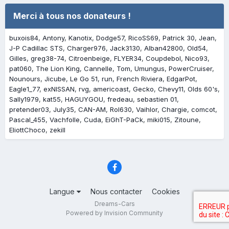
Merci à tous nos donateurs !
buxois84
Antony
Kanotix
Dodge57
RicoSS69
Patrick 30
Jean
J-P Cadillac STS
Charger976
Jack3130
Alban42800
Old54
Gilles
greg38-74
Citroenbeige
FLYER34
Coupdebol
Nico93
pat060
The Lion King
Cannelle
Tom
Umungus
PowerCruiser
Nounours
Jicube
Le Go 51
run
French Riviera
EdgarPot
Eagle1_77
exNISSAN
rvg
americoast
Gecko
Chevy11
Olds 60's
Sally1979
kat55
HAGUYGOU
fredeau
sebastien 01
pretender03
July35
CAN-AM
Rol630
Vaihlor
Chargie
comcot
Pascal_455
Vachfolle
Cuda
EiGhT-PaCk
miki015
Zitoune
EliottChoco
zekill
Langue
Nous contacter
Cookies
Dreams-Cars
Powered by Invision Community