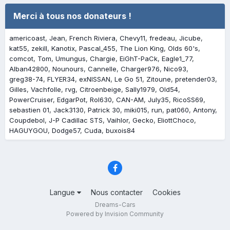
Merci à tous nos donateurs !
americoast
Jean
French Riviera
Chevy11
fredeau
Jicube
kat55
zekill
Kanotix
Pascal_455
The Lion King
Olds 60's
comcot
Tom
Umungus
Chargie
EiGhT-PaCk
Eagle1_77
Alban42800
Nounours
Cannelle
Charger976
Nico93
greg38-74
FLYER34
exNISSAN
Le Go 51
Zitoune
pretender03
Gilles
Vachfolle
rvg
Citroenbeige
Sally1979
Old54
PowerCruiser
EdgarPot
Rol630
CAN-AM
July35
RicoSS69
sebastien 01
Jack3130
Patrick 30
miki015
run
pat060
Antony
Coupdebol
J-P Cadillac STS
Vaihlor
Gecko
EliottChoco
HAGUYGOU
Dodge57
Cuda
buxois84
Langue
Nous contacter
Cookies
Dreams-Cars
Powered by Invision Community