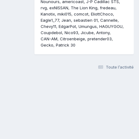
Nounours
americoast
J-P Cadillac STS
rvg
exNISSAN
The Lion King
fredeau
Kanotix
miki015
comcot
EliottChoco
Eagle1_77
Jean
sebastien 01
Cannelle
Chevy11
EdgarPot
Umungus
HAGUYGOU
Coupdebol
Nico93
Jicube
Antony
CAN-AM
Citroenbeige
pretender03
Gecko
Patrick 30
Toute l’activité