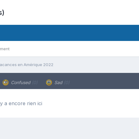
s)
ement
acances en Amérique 2022
Confused
(0)
Sad
(0)
’y a encore rien ici