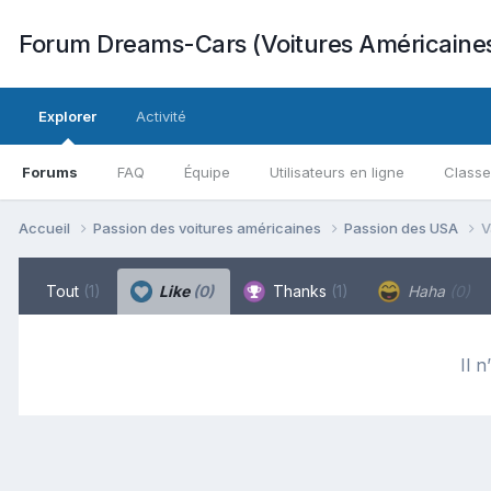
Forum Dreams-Cars (Voitures Américaine
Explorer
Activité
Forums
FAQ
Équipe
Utilisateurs en ligne
Class
Accueil
Passion des voitures américaines
Passion des USA
V
Tout
(1)
Like
(0)
Thanks
(1)
Haha
(0)
Il n