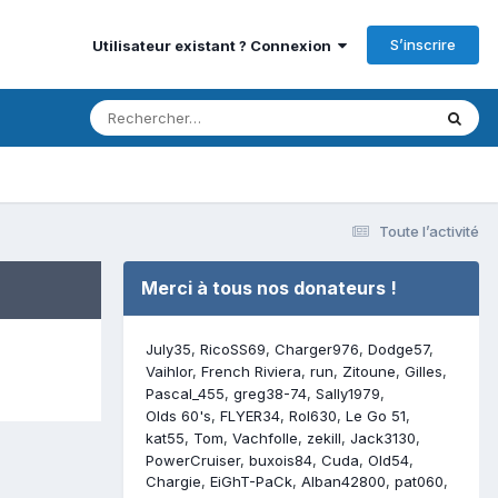
S’inscrire
Utilisateur existant ? Connexion
Toute l’activité
Merci à tous nos donateurs !
July35
RicoSS69
Charger976
Dodge57
Vaihlor
French Riviera
run
Zitoune
Gilles
Pascal_455
greg38-74
Sally1979
Olds 60's
FLYER34
Rol630
Le Go 51
kat55
Tom
Vachfolle
zekill
Jack3130
PowerCruiser
buxois84
Cuda
Old54
Chargie
EiGhT-PaCk
Alban42800
pat060