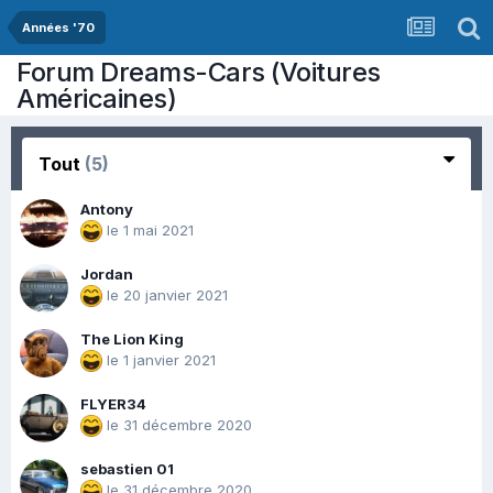
Années '70
Forum Dreams-Cars (Voitures
Américaines)
Tout
(5)
Antony
le 1 mai 2021
Jordan
le 20 janvier 2021
The Lion King
le 1 janvier 2021
FLYER34
le 31 décembre 2020
sebastien 01
le 31 décembre 2020