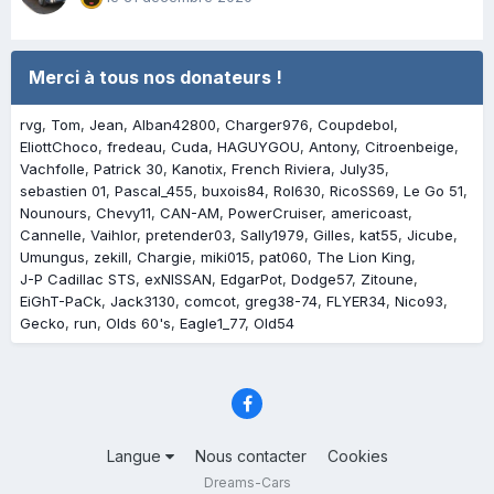
Merci à tous nos donateurs !
rvg
Tom
Jean
Alban42800
Charger976
Coupdebol
EliottChoco
fredeau
Cuda
HAGUYGOU
Antony
Citroenbeige
Vachfolle
Patrick 30
Kanotix
French Riviera
July35
sebastien 01
Pascal_455
buxois84
Rol630
RicoSS69
Le Go 51
Nounours
Chevy11
CAN-AM
PowerCruiser
americoast
Cannelle
Vaihlor
pretender03
Sally1979
Gilles
kat55
Jicube
Umungus
zekill
Chargie
miki015
pat060
The Lion King
J-P Cadillac STS
exNISSAN
EdgarPot
Dodge57
Zitoune
EiGhT-PaCk
Jack3130
comcot
greg38-74
FLYER34
Nico93
Gecko
run
Olds 60's
Eagle1_77
Old54
Langue
Nous contacter
Cookies
Dreams-Cars