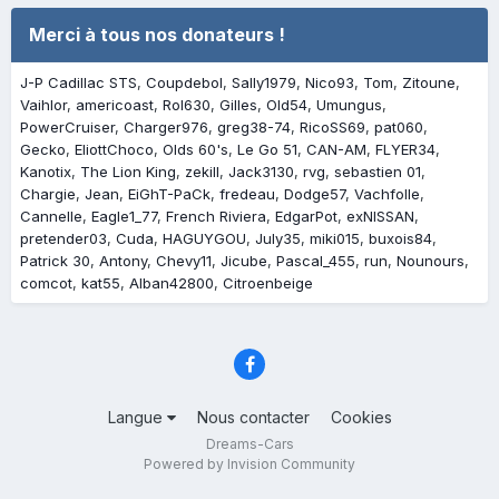
Merci à tous nos donateurs !
J-P Cadillac STS
Coupdebol
Sally1979
Nico93
Tom
Zitoune
Vaihlor
americoast
Rol630
Gilles
Old54
Umungus
PowerCruiser
Charger976
greg38-74
RicoSS69
pat060
Gecko
EliottChoco
Olds 60's
Le Go 51
CAN-AM
FLYER34
Kanotix
The Lion King
zekill
Jack3130
rvg
sebastien 01
Chargie
Jean
EiGhT-PaCk
fredeau
Dodge57
Vachfolle
Cannelle
Eagle1_77
French Riviera
EdgarPot
exNISSAN
pretender03
Cuda
HAGUYGOU
July35
miki015
buxois84
Patrick 30
Antony
Chevy11
Jicube
Pascal_455
run
Nounours
comcot
kat55
Alban42800
Citroenbeige
Langue
Nous contacter
Cookies
Dreams-Cars
Powered by Invision Community